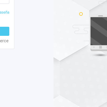
raseña
merce